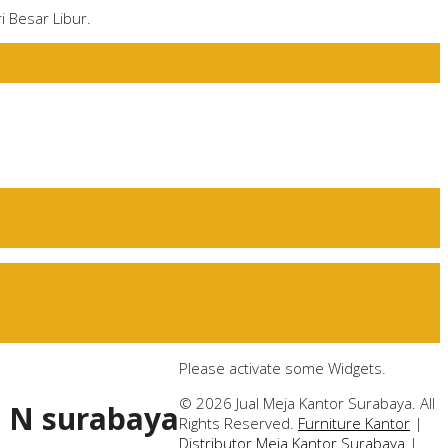
i Besar Libur.
Please activate some Widgets.
© 2026 Jual Meja Kantor Surabaya. All
3 N surabaya
Rights Reserved.
Furniture Kantor
|
Distributor Meja Kantor Surabaya
|