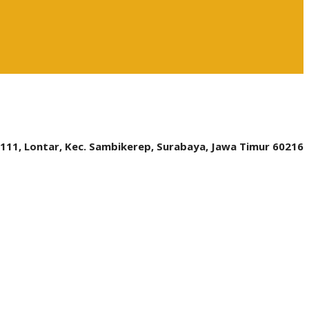
.111, Lontar, Kec. Sambikerep, Surabaya, Jawa Timur 60216