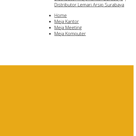
Distributor Lemari Arsip Surabaya
Home
Meja Kantor
Meja Meeting
Meja Komputer