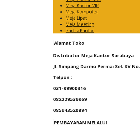
Meja Kantor VIP
Meja Komputer
Meja Lipat
Meja Meeting
Partisi Kantor
Alamat Toko
Distributor Meja Kantor Surabaya
Jl. Simpang Darmo Permai Sel. XV No
Telpon :
031-99900316
082229539969
085943520894
PEMBAYARAN MELALUI