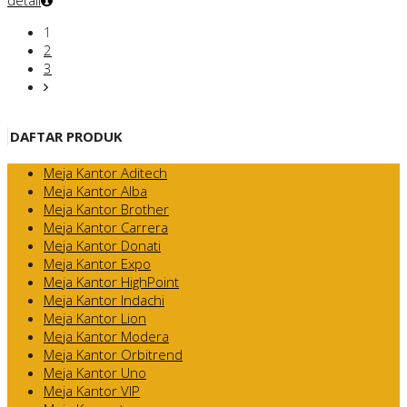
detail
1
2
3
DAFTAR PRODUK
Meja Kantor Aditech
Meja Kantor Alba
Meja Kantor Brother
Meja Kantor Carrera
Meja Kantor Donati
Meja Kantor Expo
Meja Kantor HighPoint
Meja Kantor Indachi
Meja Kantor Lion
Meja Kantor Modera
Meja Kantor Orbitrend
Meja Kantor Uno
Meja Kantor VIP