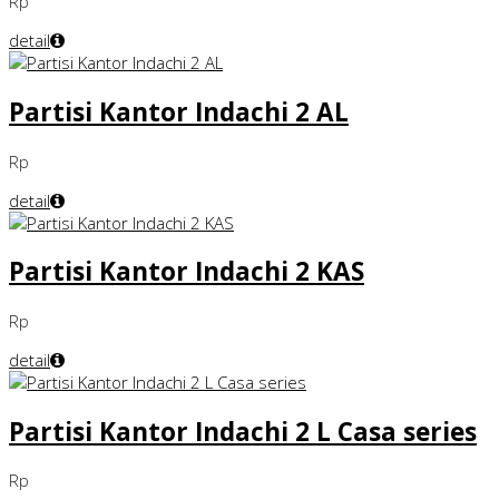
Rp
detail
Partisi Kantor Indachi 2 AL
Rp
detail
Partisi Kantor Indachi 2 KAS
Rp
detail
Partisi Kantor Indachi 2 L Casa series
Rp