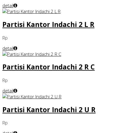
detail
Partisi Kantor Indachi 2 L R
Rp
detail
Partisi Kantor Indachi 2 R C
Rp
detail
Partisi Kantor Indachi 2 U R
Rp