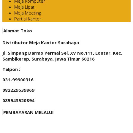
Meja Komputer
Meja Lipat
Meja Meeting
Partisi Kantor
Alamat Toko
Distributor Meja Kantor Surabaya
Jl. Simpang Darmo Permai Sel. XV No.111, Lontar, Kec.
Sambikerep, Surabaya, Jawa Timur 60216
Telpon :
031-99900316
082229539969
085943520894
PEMBAYARAN MELALUI