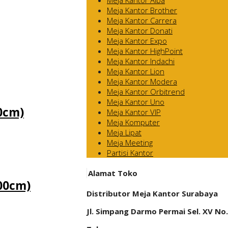
Meja Kantor Alba
Meja Kantor Brother
Meja Kantor Carrera
Meja Kantor Donati
Meja Kantor Expo
Meja Kantor HighPoint
Meja Kantor Indachi
Meja Kantor Lion
Meja Kantor Modera
Meja Kantor Orbitrend
Meja Kantor Uno
0cm)
Meja Kantor VIP
Meja Komputer
Meja Lipat
Meja Meeting
Partisi Kantor
Alamat Toko
00cm)
Distributor Meja Kantor Surabaya
Jl. Simpang Darmo Permai Sel. XV No