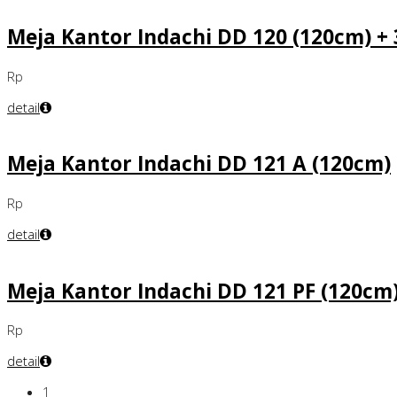
Meja Kantor Indachi DD 120 (120cm) + 
Rp
detail
Meja Kantor Indachi DD 121 A (120cm)
Rp
detail
Meja Kantor Indachi DD 121 PF (120cm
Rp
detail
1