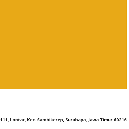
.111, Lontar, Kec. Sambikerep, Surabaya, Jawa Timur 60216