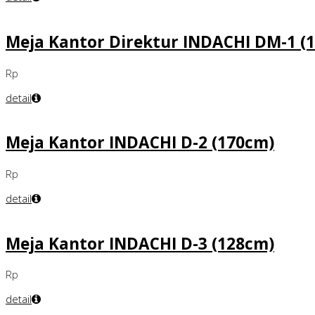
Meja Kantor Direktur INDACHI DM-1 (
Rp
detail
Meja Kantor INDACHI D-2 (170cm)
Rp
detail
Meja Kantor INDACHI D-3 (128cm)
Rp
detail