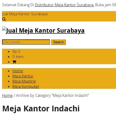
Selamat Datang Di
Distributor Meja Kantor Surabaya
, Buka jam 0
Jual Meja Kantor Surabaya
Rp 0
0 item
Home
Meja Kantor
Meja Meeting
Meja Komputer
Home
/
Archive by Category "Meja Kantor Indachi"
Meja Kantor Indachi