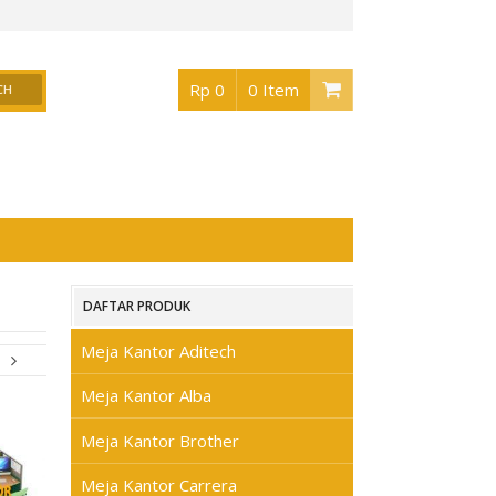
r Surabaya
, Buka jam 08.30 s/d jam 17.00 , Sabtu 08.30 s/d jam 17.00 - Hari Ming
Rp 0
0 Item
DAFTAR PRODUK
Meja Kantor Aditech
Meja Kantor Alba
Meja Kantor Brother
Meja Kantor Carrera