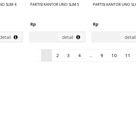
NO SLIM 4
PARTISI KANTOR UNO SLIM 5
PARTISI KANTOR UNO SLI
Rp
Rp
detail
detail
detail
1
2
3
4
…
9
10
11