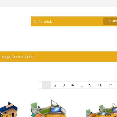
Selamat Datang Di
Distributor Meja Kanto
MEJA KOMPUTER
1
2
3
4
…
9
10
11