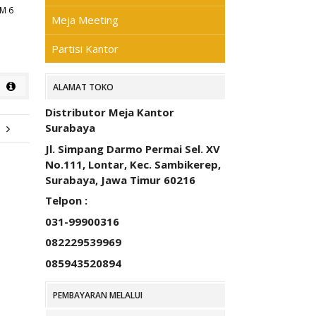
M 6
Meja Meeting
Partisi Kantor
ALAMAT TOKO
Distributor Meja Kantor
Surabaya
Jl. Simpang Darmo Permai Sel. XV
No.111, Lontar, Kec. Sambikerep,
Surabaya, Jawa Timur 60216
Telpon :
031-99900316
082229539969
085943520894
PEMBAYARAN MELALUI