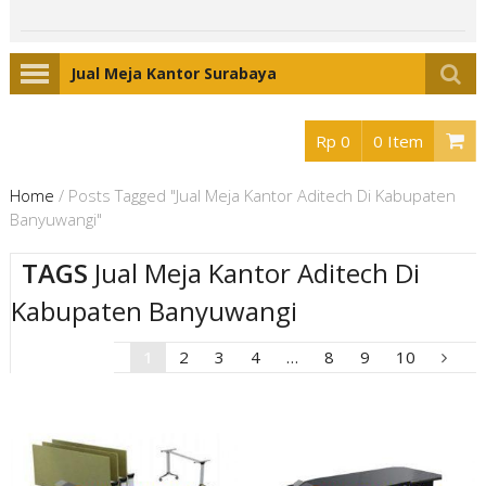
Jual Meja Kantor Surabaya
Rp 0
0 Item
Home
/
Posts Tagged "Jual Meja Kantor Aditech Di Kabupaten
Banyuwangi"
TAGS
Jual Meja Kantor Aditech Di
Kabupaten Banyuwangi
1
2
3
4
…
8
9
10