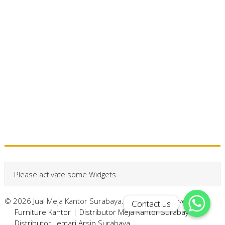
Please activate some Widgets.
© 2026 Jual Meja Kantor Surabaya. All Rights Reserved.
Contact us
Contact us
Furniture Kantor
|
Distributor Meja Kantor Surabaya
|
Distributor Lemari Arsip Surabaya