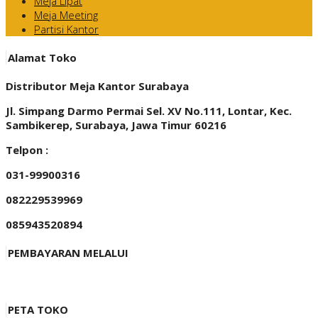
Meja Lipat
Meja Meeting
Partisi Kantor
Alamat Toko
Distributor Meja Kantor Surabaya
Jl. Simpang Darmo Permai Sel. XV No.111, Lontar, Kec.
Sambikerep, Surabaya, Jawa Timur 60216
Telpon :
031-99900316
082229539969
085943520894
PEMBAYARAN MELALUI
PETA TOKO