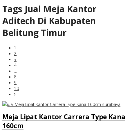
Tags
Jual Meja Kantor
Aditech Di Kabupaten
Belitung Timur
1
2
3
4
…
8
9
10
Meja Lipat Kantor Carrera Type Kana
160cm