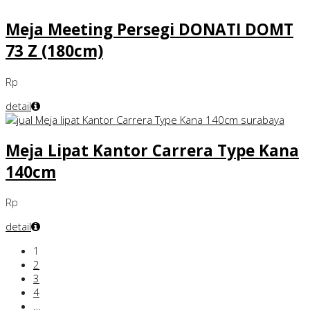
Meja Meeting Persegi DONATI DOMT
73 Z (180cm)
Rp
detail
Meja Lipat Kantor Carrera Type Kana
140cm
Rp
detail
1
2
3
4
…