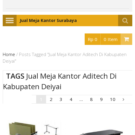
Jual Meja Kantor Surabaya
Rp 0
0 Item
Home
/
Posts Tagged "Jual Meja Kantor Aditech Di Kabupaten
Deiyai"
TAGS
Jual Meja Kantor Aditech Di
Kabupaten Deiyai
1
2
3
4
…
8
9
10