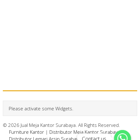
Please activate some Widgets.
© 2026 Jual Meja Kantor Surabaya. All Rights Reserved.
Furniture Kantor
|
Distributor Meja Kantor Surabaya
|
Contact us
Contact us
Distributor Lemari Arsip Surabaya