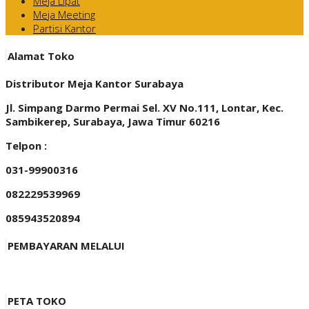
Meja Lipat
Meja Meeting
Partisi Kantor
Alamat Toko
Distributor Meja Kantor Surabaya
Jl. Simpang Darmo Permai Sel. XV No.111, Lontar, Kec.
Sambikerep, Surabaya, Jawa Timur 60216
Telpon :
031-99900316
082229539969
085943520894
PEMBAYARAN MELALUI
PETA TOKO