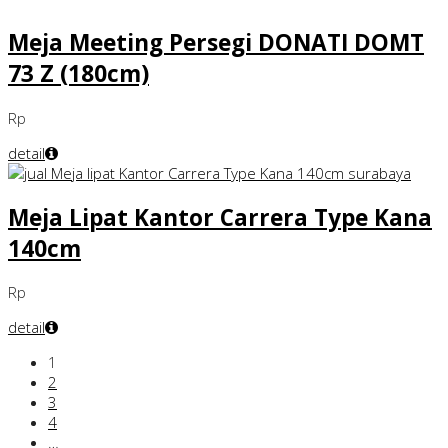
Meja Meeting Persegi DONATI DOMT
73 Z (180cm)
Rp
detail
Meja Lipat Kantor Carrera Type Kana
140cm
Rp
detail
1
2
3
4
…