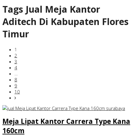
Tags
Jual Meja Kantor
Aditech Di Kabupaten Flores
Timur
1
2
3
4
…
8
9
10
Meja Lipat Kantor Carrera Type Kana
160cm