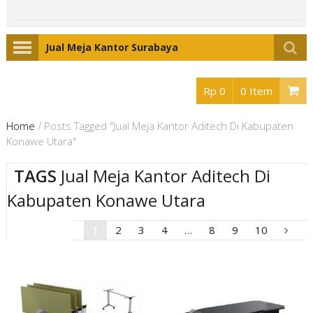
Jual Meja Kantor Surabaya
Rp 0
0 Item
Home
/
Posts Tagged "Jual Meja Kantor Aditech Di Kabupaten
Konawe Utara"
TAGS
Jual Meja Kantor Aditech Di
Kabupaten Konawe Utara
1
2
3
4
…
8
9
10