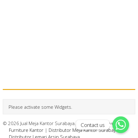
Please activate some Widgets.
© 2026 Jual Meja Kantor Surabaya. All Rights Reserved.
Contact us
Contact us
Furniture Kantor
|
Distributor Meja Kantor Surabaya
|
Distributor Lemari Arsip Surabaya