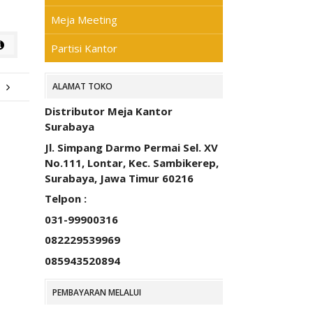
Meja Meeting
Partisi Kantor
ALAMAT TOKO
Distributor Meja Kantor
Surabaya
Jl. Simpang Darmo Permai Sel. XV
No.111, Lontar, Kec. Sambikerep,
Surabaya, Jawa Timur 60216
Telpon :
031-99900316
082229539969
085943520894
PEMBAYARAN MELALUI