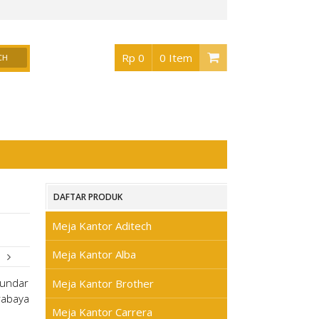
r Surabaya
, Buka jam 08.30 s/d jam 17.00 , Sabtu 08.30 s/d jam 17.00 - Hari Min
Rp 0
0 Item
DAFTAR PRODUK
Meja Kantor Aditech
Meja Kantor Alba
Meja Kantor Brother
Meja Kantor Carrera