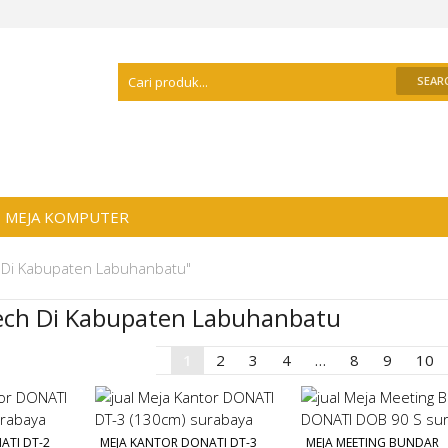
Selamat Datang Di
Distributor Meja Kanto
MEJA KOMPUTER
h Di Kabupaten Labuhanbatu"
tech Di Kabupaten Labuhanbatu
1
2
3
4
…
8
9
10
ATI DT-2
MEJA KANTOR DONATI DT-3
MEJA MEETING BUNDAR