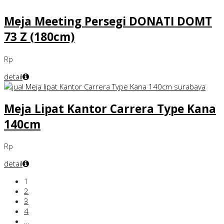
Meja Meeting Persegi DONATI DOMT
73 Z (180cm)
Rp
detail
Meja Lipat Kantor Carrera Type Kana
140cm
Rp
detail
1
2
3
4
…