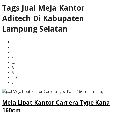
Tags
Jual Meja Kantor
Aditech Di Kabupaten
Lampung Selatan
1
2
3
4
…
8
9
10
Meja Lipat Kantor Carrera Type Kana
160cm