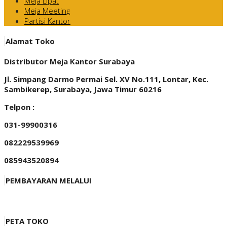
Meja Lipat
Meja Meeting
Partisi Kantor
Alamat Toko
Distributor Meja Kantor Surabaya
Jl. Simpang Darmo Permai Sel. XV No.111, Lontar, Kec.
Sambikerep, Surabaya, Jawa Timur 60216
Telpon :
031-99900316
082229539969
085943520894
PEMBAYARAN MELALUI
PETA TOKO