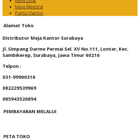
Meja Lipat
Meja Meeting
Partisi Kantor
Alamat Toko
Distributor Meja Kantor Surabaya
Jl. Simpang Darmo Permai Sel. XV No.111, Lontar, Kec.
Sambikerep, Surabaya, Jawa Timur 60216
Telpon :
031-99900316
082229539969
085943520894
PEMBAYARAN MELALUI
PETA TOKO