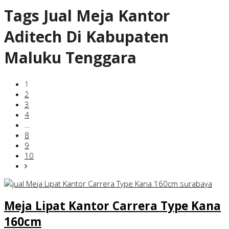
Tags
Jual Meja Kantor
Aditech Di Kabupaten
Maluku Tenggara
1
2
3
4
…
8
9
10
Meja Lipat Kantor Carrera Type Kana
160cm