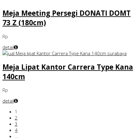
Meja Meeting Persegi DONATI DOMT
73 Z (180cm)
Rp
detail
Meja Lipat Kantor Carrera Type Kana
140cm
Rp
detail
1
2
3
4
…