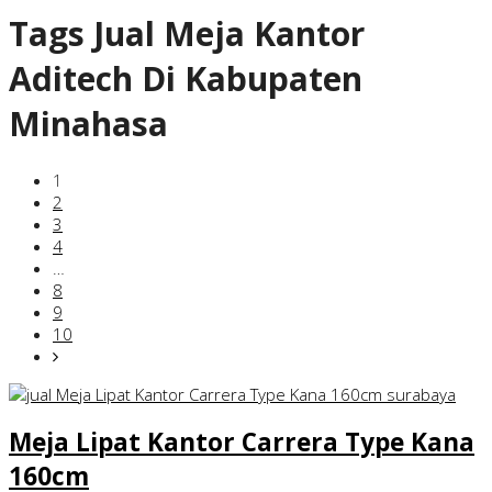
Tags
Jual Meja Kantor
Aditech Di Kabupaten
Minahasa
1
2
3
4
…
8
9
10
Meja Lipat Kantor Carrera Type Kana
160cm