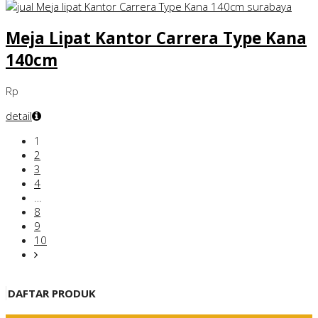
Meja Lipat Kantor Carrera Type Kana
140cm
Rp
detail
1
2
3
4
…
8
9
10
DAFTAR PRODUK