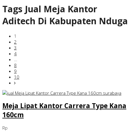
Tags
Jual Meja Kantor
Aditech Di Kabupaten Nduga
1
2
3
4
…
8
9
10
Meja Lipat Kantor Carrera Type Kana
160cm
Rp