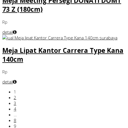
Meja Meeting Persegi DONATI DOMT
73 Z (180cm)
Rp
detail
Meja Lipat Kantor Carrera Type Kana
140cm
Rp
detail
1
2
3
4
…
8
9