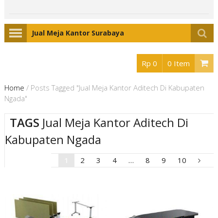
Jual Meja Kantor Surabaya
Rp 0
0 Item
Home
/
Posts Tagged "Jual Meja Kantor Aditech Di Kabupaten
Ngada"
TAGS
Jual Meja Kantor Aditech Di
Kabupaten Ngada
1
2
3
4
…
8
9
10