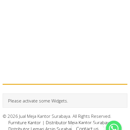
Please activate some Widgets.
© 2026 Jual Meja Kantor Surabaya. All Rights Reserved.
Furniture Kantor
|
Distributor Meja Kantor Surabaya
|
Contact us
Contact us
Distributor Lemari Arsip Surabaya