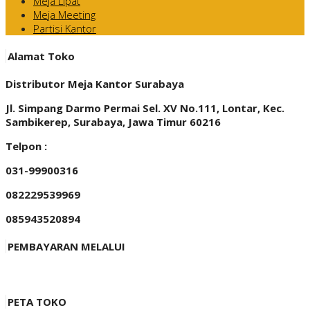
Meja Lipat
Meja Meeting
Partisi Kantor
Alamat Toko
Distributor Meja Kantor Surabaya
Jl. Simpang Darmo Permai Sel. XV No.111, Lontar, Kec.
Sambikerep, Surabaya, Jawa Timur 60216
Telpon :
031-99900316
082229539969
085943520894
PEMBAYARAN MELALUI
PETA TOKO