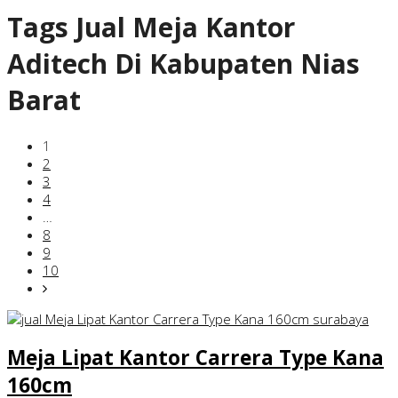
Tags
Jual Meja Kantor
Aditech Di Kabupaten Nias
Barat
1
2
3
4
…
8
9
10
Meja Lipat Kantor Carrera Type Kana
160cm