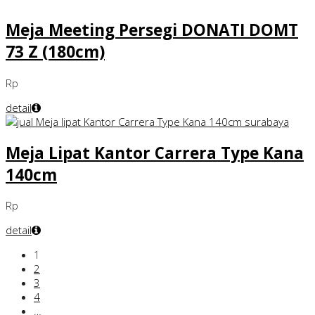
Meja Meeting Persegi DONATI DOMT
73 Z (180cm)
Rp
detail
Meja Lipat Kantor Carrera Type Kana
140cm
Rp
detail
1
2
3
4
…