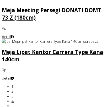
Meja Meeting Persegi DONATI DOMT
73 Z (180cm)
Rp
detail
Meja Lipat Kantor Carrera Type Kana
140cm
Rp
detail
1
2
3
4
…