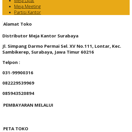
Meja Lipat
Meja Meeting
Partisi Kantor
Alamat Toko
Distributor Meja Kantor Surabaya
Jl. Simpang Darmo Permai Sel. XV No.111, Lontar, Kec.
Sambikerep, Surabaya, Jawa Timur 60216
Telpon :
031-99900316
082229539969
085943520894
PEMBAYARAN MELALUI
PETA TOKO