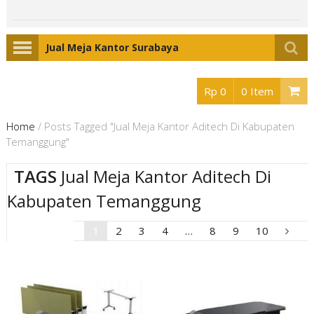
Jual Meja Kantor Surabaya
Rp 0
0 Item
Home
/
Posts Tagged "Jual Meja Kantor Aditech Di Kabupaten
Temanggung"
TAGS
Jual Meja Kantor Aditech Di
Kabupaten Temanggung
1
2
3
4
…
8
9
10