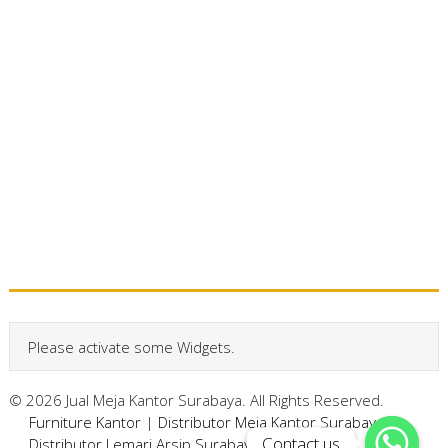
Please activate some Widgets.
© 2026 Jual Meja Kantor Surabaya. All Rights Reserved.
Furniture Kantor
|
Distributor Meja Kantor Surabaya
|
Contact us
Contact us
Distributor Lemari Arsip Surabaya