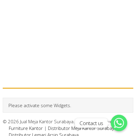
Please activate some Widgets.
© 2026 Jual Meja Kantor Surabaya. All Rights Reserved.
Contact us
Contact us
Furniture Kantor
|
Distributor Meja Kantor Surabaya
|
Distributor Lemari Arsip Surabaya