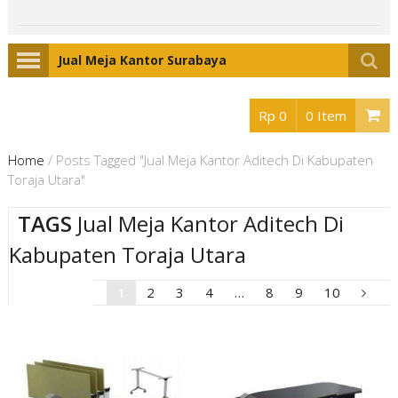
Jual Meja Kantor Surabaya
Rp 0
0 Item
Home
/
Posts Tagged "Jual Meja Kantor Aditech Di Kabupaten
Toraja Utara"
TAGS
Jual Meja Kantor Aditech Di
Kabupaten Toraja Utara
1
2
3
4
…
8
9
10