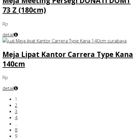
Meja Meeting Persegi DONATI DOMT
73 Z (180cm)
Rp
detail
Meja Lipat Kantor Carrera Type Kana
140cm
Rp
detail
1
2
3
4
…
8
9