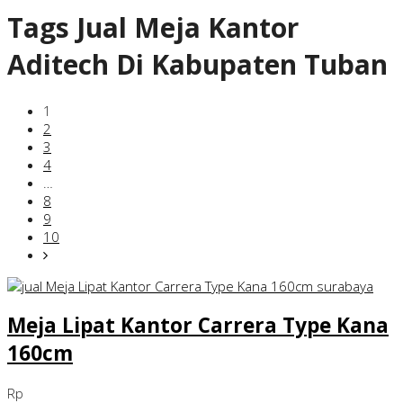
Tags
Jual Meja Kantor
Aditech Di Kabupaten Tuban
1
2
3
4
…
8
9
10
Meja Lipat Kantor Carrera Type Kana
160cm
Rp