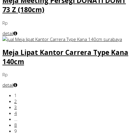
Meja Meeting Persegi DONATI DOMT
73 Z (180cm)
Rp
detail
Meja Lipat Kantor Carrera Type Kana
140cm
Rp
detail
1
2
3
4
…
8
9