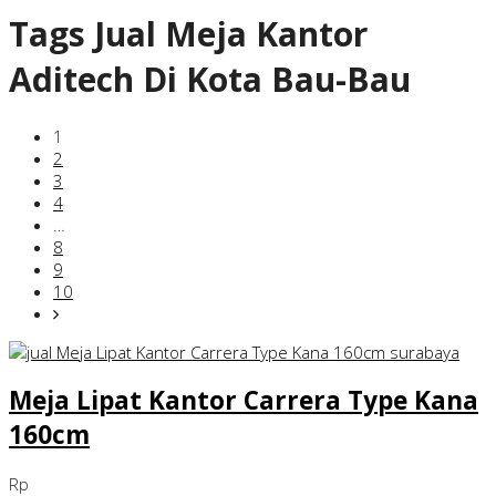
Tags
Jual Meja Kantor
Aditech Di Kota Bau-Bau
1
2
3
4
…
8
9
10
Meja Lipat Kantor Carrera Type Kana
160cm
Rp