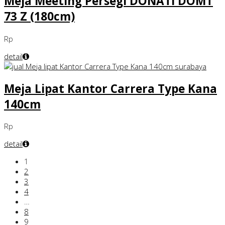
Meja Meeting Persegi DONATI DOMT
73 Z (180cm)
Rp
detail
Meja Lipat Kantor Carrera Type Kana
140cm
Rp
detail
1
2
3
4
…
8
9