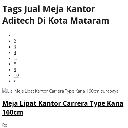
Tags
Jual Meja Kantor
Aditech Di Kota Mataram
1
2
3
4
…
8
9
10
Meja Lipat Kantor Carrera Type Kana
160cm
Rp