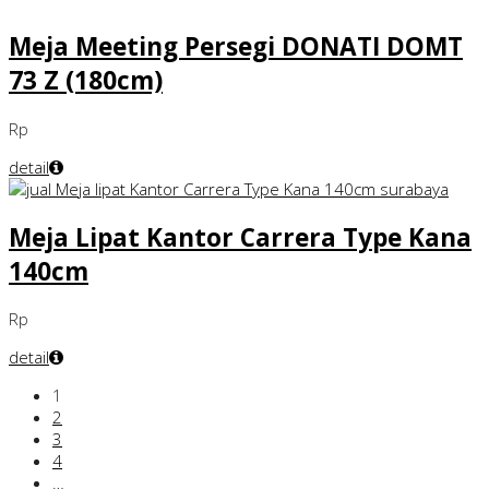
Meja Meeting Persegi DONATI DOMT
73 Z (180cm)
Rp
detail
Meja Lipat Kantor Carrera Type Kana
140cm
Rp
detail
1
2
3
4
…