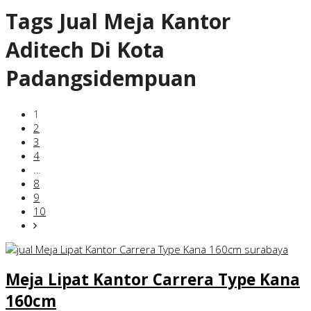
Tags
Jual Meja Kantor
Aditech Di Kota
Padangsidempuan
1
2
3
4
…
8
9
10
Meja Lipat Kantor Carrera Type Kana
160cm