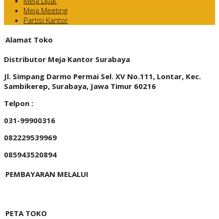
Meja Lipat
Meja Meeting
Partisi Kantor
Alamat Toko
Distributor Meja Kantor Surabaya
Jl. Simpang Darmo Permai Sel. XV No.111, Lontar, Kec.
Sambikerep, Surabaya, Jawa Timur 60216
Telpon :
031-99900316
082229539969
085943520894
PEMBAYARAN MELALUI
PETA TOKO