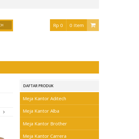
r Surabaya
, Buka jam 08.30 s/d jam 17.00 , Sabtu 08.30 s/d jam 17.00 - Hari Min
Rp 0
0 Item
DAFTAR PRODUK
Meja Kantor Aditech
Meja Kantor Alba
Meja Kantor Brother
Meja Kantor Carrera