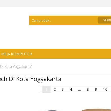
Selamat Datang Di
Distributor Meja Kanto
MEJA KOMPUTER
Di Kota Yogyakarta"
ech Di Kota Yogyakarta
1
2
3
4
…
8
9
10