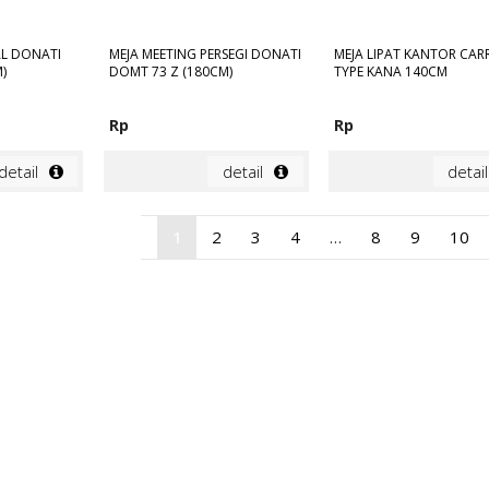
AL DONATI
MEJA MEETING PERSEGI DONATI
MEJA LIPAT KANTOR CAR
)
DOMT 73 Z (180CM)
TYPE KANA 140CM
Rp
Rp
detail
detail
detail
1
2
3
4
…
8
9
10