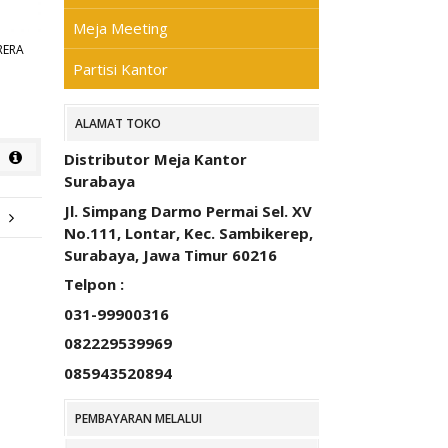
Meja Meeting
RERA
Partisi Kantor
ALAMAT TOKO
Distributor Meja Kantor
Surabaya
Jl. Simpang Darmo Permai Sel. XV
No.111, Lontar, Kec. Sambikerep,
Surabaya, Jawa Timur 60216
Telpon :
031-99900316
082229539969
085943520894
PEMBAYARAN MELALUI