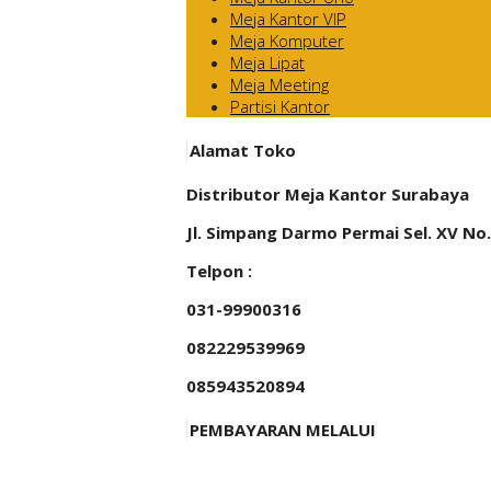
Meja Kantor VIP
Meja Komputer
Meja Lipat
Meja Meeting
Partisi Kantor
Alamat Toko
Distributor Meja Kantor Surabaya
Jl. Simpang Darmo Permai Sel. XV No
Telpon :
031-99900316
082229539969
085943520894
PEMBAYARAN MELALUI