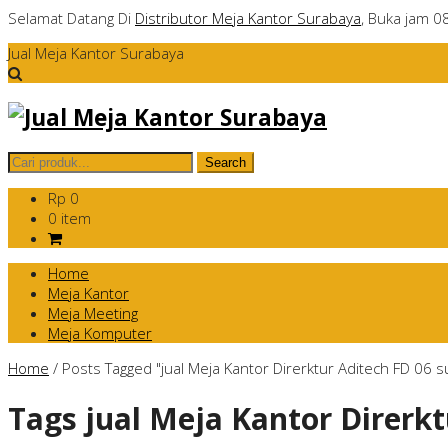
Selamat Datang Di
Distributor Meja Kantor Surabaya
, Buka jam 0
Jual Meja Kantor Surabaya
Rp 0
0 item
Home
Meja Kantor
Meja Meeting
Meja Komputer
Home
/
Posts Tagged "jual Meja Kantor Direrktur Aditech FD 06 
Tags
jual Meja Kantor Direrkt