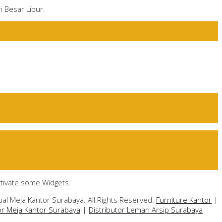
i Besar Libur.
ctivate some Widgets.
al Meja Kantor Surabaya. All Rights Reserved.
Furniture Kantor
|
or Meja Kantor Surabaya
|
Distributor Lemari Arsip Surabaya