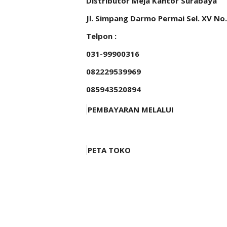
Distributor Meja Kantor Surabaya
Jl. Simpang Darmo Permai Sel. XV No
Telpon :
031-99900316
082229539969
085943520894
PEMBAYARAN MELALUI
PETA TOKO