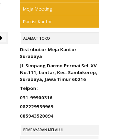
I
Meja Meeting
Partisi Kantor
ALAMAT TOKO
Distributor Meja Kantor
Surabaya
Jl. Simpang Darmo Permai Sel. XV
No.111, Lontar, Kec. Sambikerep,
Surabaya, Jawa Timur 60216
Telpon :
031-99900316
082229539969
085943520894
PEMBAYARAN MELALUI