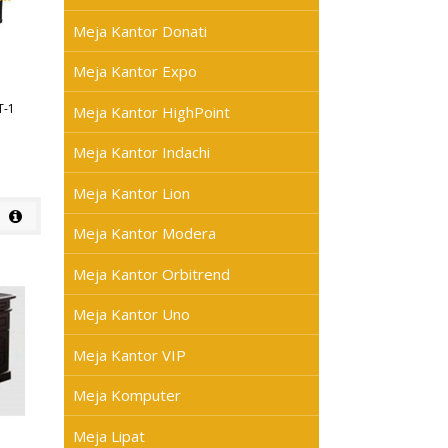
Meja Kantor Donati
Meja Kantor Expo
T-1
Meja Kantor HighPoint
Meja Kantor Indachi
Meja Kantor Lion
Meja Kantor Modera
Meja Kantor Orbitrend
Meja Kantor Uno
Meja Kantor VIP
Meja Komputer
Meja Lipat