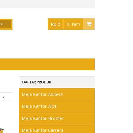
r Surabaya
, Buka jam 08.30 s/d jam 17.00 , Sabtu 08.30 s/d jam 17.00 - Hari Ming
Rp 0
0 Item
DAFTAR PRODUK
Meja Kantor Aditech
Meja Kantor Alba
Meja Kantor Brother
Meja Kantor Carrera