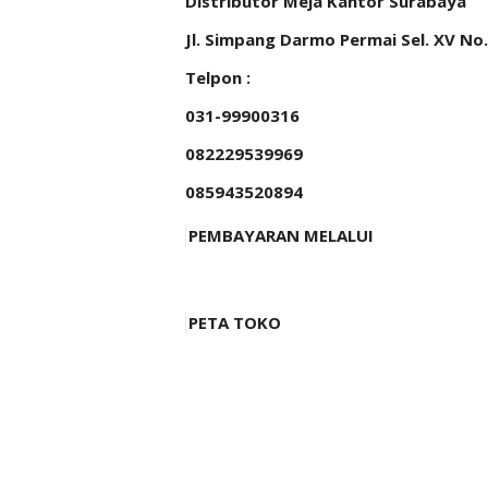
Distributor Meja Kantor Surabaya
Jl. Simpang Darmo Permai Sel. XV No
Telpon :
031-99900316
082229539969
085943520894
PEMBAYARAN MELALUI
PETA TOKO