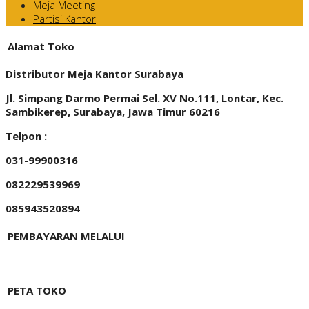
Meja Meeting
Partisi Kantor
Alamat Toko
Distributor Meja Kantor Surabaya
Jl. Simpang Darmo Permai Sel. XV No.111, Lontar, Kec.
Sambikerep, Surabaya, Jawa Timur 60216
Telpon :
031-99900316
082229539969
085943520894
PEMBAYARAN MELALUI
PETA TOKO