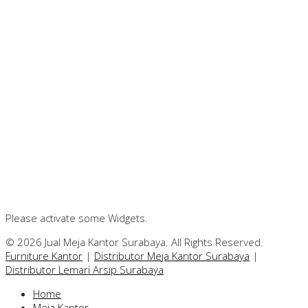
Please activate some Widgets.
© 2026 Jual Meja Kantor Surabaya. All Rights Reserved.
Furniture Kantor
|
Distributor Meja Kantor Surabaya
|
Distributor Lemari Arsip Surabaya
Home
Meja Kantor