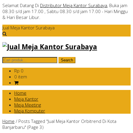
Selamat Datang Di
Distributor Meja Kantor Surabaya
, Buka jam
08.30 s/d jam 17.00 , Sabtu 08.30 s/d jam 17.00 - Hari Minggu
& Hari Besar Libur.
Jual Meja Kantor Surabaya
Rp 0
0 item
Home
Meja Kantor
Meja Meeting
Meja Komputer
Home
/
Posts Tagged "Jual Meja Kantor Orbitrend Di Kota
Banjarbaru"
(Page 3)