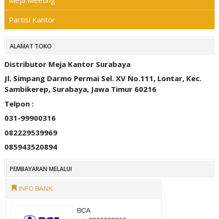
Partisi Kantor
ALAMAT TOKO
Distributor Meja Kantor Surabaya
Jl. Simpang Darmo Permai Sel. XV No.111, Lontar, Kec.
Sambikerep, Surabaya, Jawa Timur 60216
Telpon :
031-99900316
082229539969
085943520894
PEMBAYARAN MELALUI