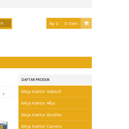
r Surabaya
, Buka jam 08.30 s/d jam 17.00 , Sabtu 08.30 s/d jam 17.00 - Hari Ming
Rp 0
0 Item
DAFTAR PRODUK
Meja Kantor Aditech
Meja Kantor Alba
Meja Kantor Brother
Meja Kantor Carrera