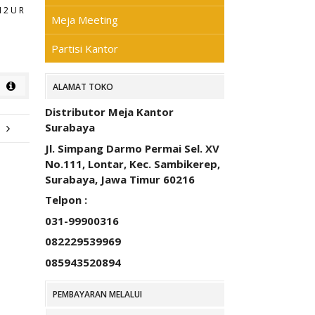
 2 U R
Meja Meeting
Partisi Kantor
ALAMAT TOKO
Distributor Meja Kantor
Surabaya
Jl. Simpang Darmo Permai Sel. XV
No.111, Lontar, Kec. Sambikerep,
Surabaya, Jawa Timur 60216
Telpon :
031-99900316
082229539969
085943520894
PEMBAYARAN MELALUI