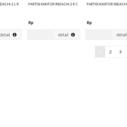
DACHI 2 L R
PARTISI KANTOR INDACHI 2 R C
PARTISI KANTOR INDACHI
Rp
Rp
detail
detail
detail
1
2
3