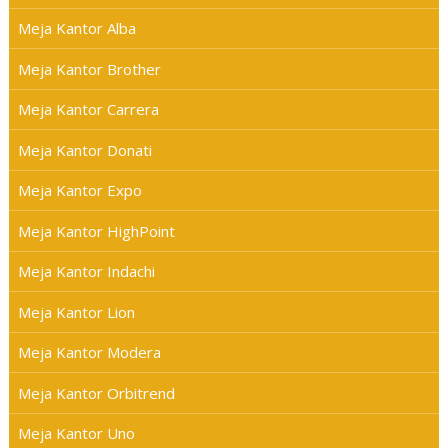
Meja Kantor Alba
Meja Kantor Brother
Meja Kantor Carrera
Meja Kantor Donati
Meja Kantor Expo
Meja Kantor HighPoint
Meja Kantor Indachi
Meja Kantor Lion
Meja Kantor Modera
Meja Kantor Orbitrend
Meja Kantor Uno