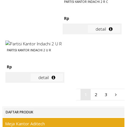
PARTISI KANTOR INDACHI 2 R C
Rp
detail
PARTISI KANTOR INDACHI 2 U R
Rp
detail
1
2
3
DAFTAR PRODUK
Meja Kantor Aditech