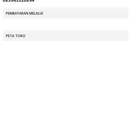
PEMBAYARAN MELALUI
PETA TOKO