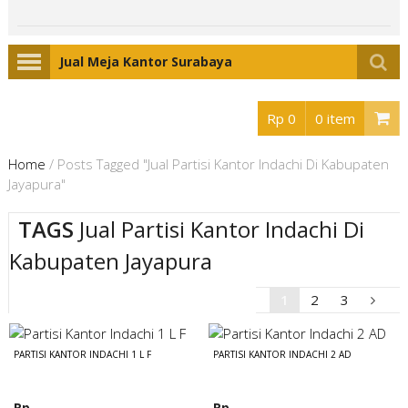
Jual Meja Kantor Surabaya
Rp 0
0 item
Home
/
Posts Tagged "Jual Partisi Kantor Indachi Di Kabupaten
Jayapura"
TAGS
Jual Partisi Kantor Indachi Di
Kabupaten Jayapura
1
2
3
PARTISI KANTOR INDACHI 1 L F
PARTISI KANTOR INDACHI 2 AD
Rp
Rp