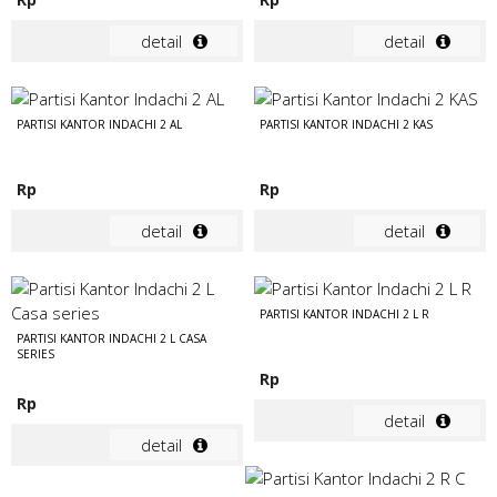
detail
detail
PARTISI KANTOR INDACHI 2 AL
PARTISI KANTOR INDACHI 2 KAS
Rp
Rp
detail
detail
PARTISI KANTOR INDACHI 2 L R
PARTISI KANTOR INDACHI 2 L CASA
SERIES
Rp
Rp
detail
detail