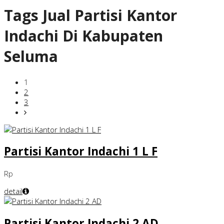
Tags
Jual Partisi Kantor
Indachi Di Kabupaten
Seluma
1
2
3
Partisi Kantor Indachi 1 L F
Rp
detail
Partisi Kantor Indachi 2 AD