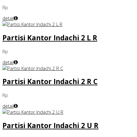
Rp
detail
Partisi Kantor Indachi 2 L R
Rp
detail
Partisi Kantor Indachi 2 R C
Rp
detail
Partisi Kantor Indachi 2 U R