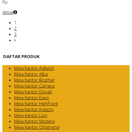
Rp
detail
1
2
3
DAFTAR PRODUK
Meja Kantor Aditech
Meja Kantor Alba
Meja Kantor Brother
Meja Kantor Carrera
Meja Kantor Donati
Meja Kantor Expo
Meja Kantor HighPoint
Meja Kantor Indachi
Meja Kantor Lion
Meja Kantor Modera
Meja Kantor Orbitrend