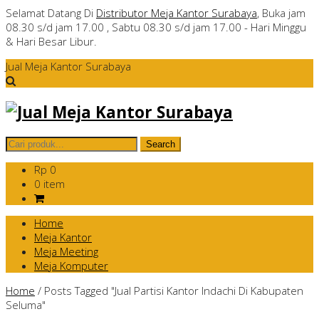
Selamat Datang Di
Distributor Meja Kantor Surabaya
, Buka jam
08.30 s/d jam 17.00 , Sabtu 08.30 s/d jam 17.00 - Hari Minggu
& Hari Besar Libur.
Jual Meja Kantor Surabaya
Rp 0
0 item
Home
Meja Kantor
Meja Meeting
Meja Komputer
Home
/
Posts Tagged "Jual Partisi Kantor Indachi Di Kabupaten
Seluma"