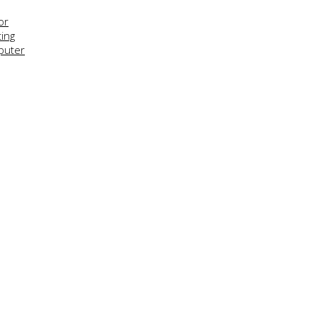
or
ing
puter