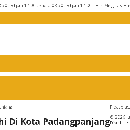
8.30 s/d jam 17.00 , Sabtu 08.30 s/d jam 17.00 - Hari Minggu & Har
anjang"
Please ac
© 2026 Ju
chi Di Kota Padangpanjang
Distribut