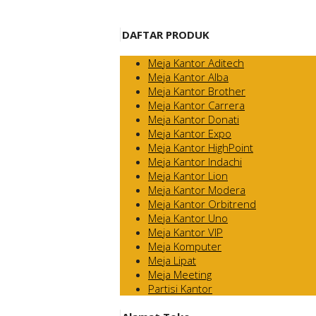
DAFTAR PRODUK
Meja Kantor Aditech
Meja Kantor Alba
Meja Kantor Brother
Meja Kantor Carrera
Meja Kantor Donati
Meja Kantor Expo
Meja Kantor HighPoint
Meja Kantor Indachi
Meja Kantor Lion
Meja Kantor Modera
Meja Kantor Orbitrend
Meja Kantor Uno
Meja Kantor VIP
Meja Komputer
Meja Lipat
Meja Meeting
Partisi Kantor