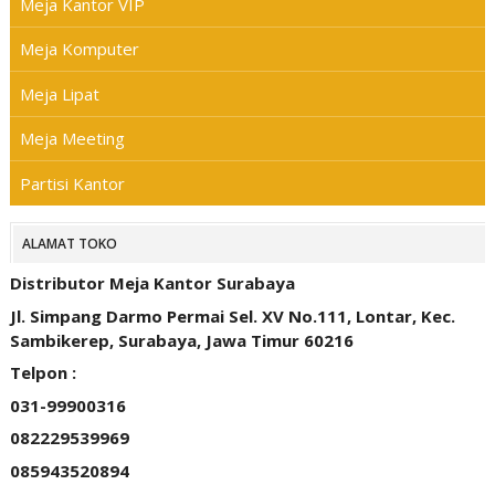
Meja Kantor VIP
Meja Komputer
Meja Lipat
Meja Meeting
Partisi Kantor
ALAMAT TOKO
Distributor Meja Kantor Surabaya
Jl. Simpang Darmo Permai Sel. XV No.111, Lontar, Kec.
Sambikerep, Surabaya, Jawa Timur 60216
Telpon :
031-99900316
082229539969
085943520894