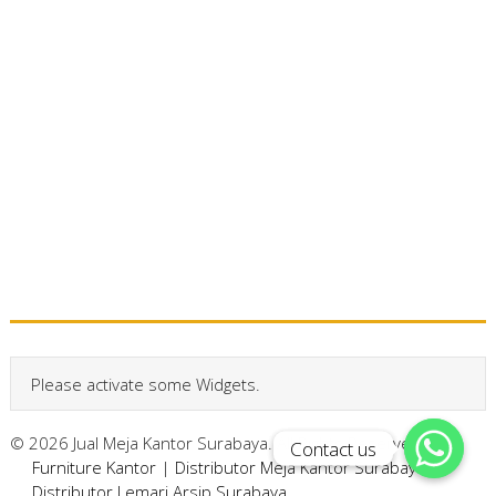
Please activate some Widgets.
© 2026 Jual Meja Kantor Surabaya. All Rights Reserved.
Contact us
Contact us
Furniture Kantor
|
Distributor Meja Kantor Surabaya
|
Distributor Lemari Arsip Surabaya