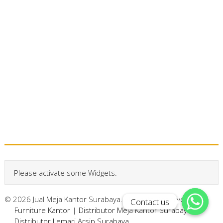
Please activate some Widgets.
© 2026 Jual Meja Kantor Surabaya. All Rights Reserved.
Contact us
Contact us
Furniture Kantor
|
Distributor Meja Kantor Surabaya
|
Distributor Lemari Arsip Surabaya