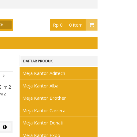
 Surabaya
, Buka jam 08.30 s/d jam 17.00 , Sabtu 08.30 s/d jam 17.00 - Hari Ming
Rp 0
0 item
DAFTAR PRODUK
Meja Kantor Aditech
Meja Kantor Alba
M 2
Meja Kantor Brother
Meja Kantor Carrera
Meja Kantor Donati
Meja Kantor Expo