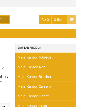
or Surabaya
, Buka jam 08.30 s/d jam 17.00 , Sabtu 08.30 s/d jam 17.00 - Hari Mi
Rp 0
0 item
DAFTAR PRODUK
Meja Kantor Aditech
Meja Kantor Alba
Meja Kantor Brother
M 3
Meja Kantor Carrera
Meja Kantor Donati
Meja Kantor Expo