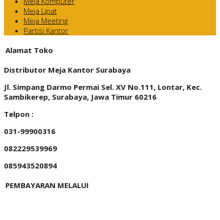
Meja Komputer
Meja Lipat
Meja Meeting
Partisi Kantor
Alamat Toko
Distributor Meja Kantor Surabaya
Jl. Simpang Darmo Permai Sel. XV No.111, Lontar, Kec.
Sambikerep, Surabaya, Jawa Timur 60216
Telpon :
031-99900316
082229539969
085943520894
PEMBAYARAN MELALUI