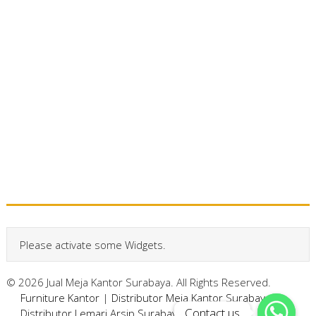
Please activate some Widgets.
© 2026 Jual Meja Kantor Surabaya. All Rights Reserved.
Furniture Kantor
|
Distributor Meja Kantor Surabaya
|
Contact us
Contact us
Distributor Lemari Arsip Surabaya