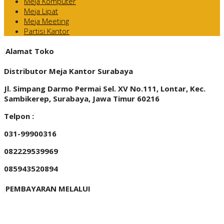
Meja Komputer
Meja Lipat
Meja Meeting
Partisi Kantor
Alamat Toko
Distributor Meja Kantor Surabaya
Jl. Simpang Darmo Permai Sel. XV No.111, Lontar, Kec.
Sambikerep, Surabaya, Jawa Timur 60216
Telpon :
031-99900316
082229539969
085943520894
PEMBAYARAN MELALUI