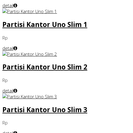
detail
Partisi Kantor Uno Slim 1
Rp
detail
Partisi Kantor Uno Slim 2
Rp
detail
Partisi Kantor Uno Slim 3
Rp