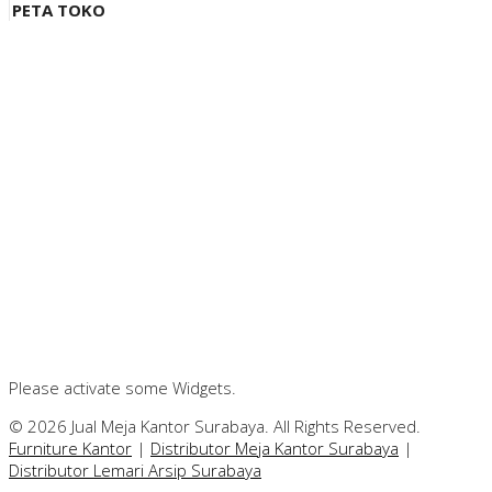
PETA TOKO
Please activate some Widgets.
© 2026 Jual Meja Kantor Surabaya. All Rights Reserved.
Furniture Kantor
|
Distributor Meja Kantor Surabaya
|
Distributor Lemari Arsip Surabaya