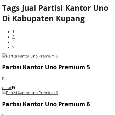
Tags
Jual Partisi Kantor Uno
Di Kabupaten Kupang
1
2
3
Partisi Kantor Uno Premium 5
Rp
detail
Partisi Kantor Uno Premium 6