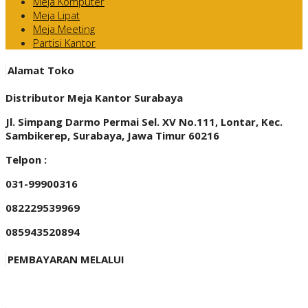
Meja Komputer
Meja Lipat
Meja Meeting
Partisi Kantor
Alamat Toko
Distributor Meja Kantor Surabaya
Jl. Simpang Darmo Permai Sel. XV No.111, Lontar, Kec.
Sambikerep, Surabaya, Jawa Timur 60216
Telpon :
031-99900316
082229539969
085943520894
PEMBAYARAN MELALUI