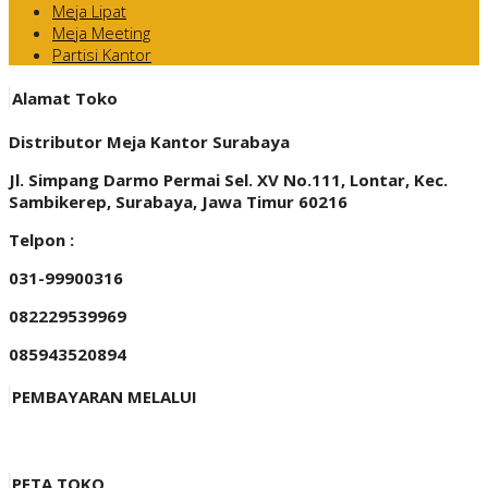
Meja Lipat
Meja Meeting
Partisi Kantor
Alamat Toko
Distributor Meja Kantor Surabaya
Jl. Simpang Darmo Permai Sel. XV No.111, Lontar, Kec.
Sambikerep, Surabaya, Jawa Timur 60216
Telpon :
031-99900316
082229539969
085943520894
PEMBAYARAN MELALUI
PETA TOKO