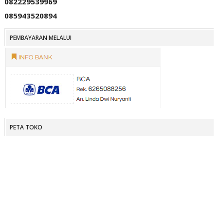
082229539969
085943520894
PEMBAYARAN MELALUI
PETA TOKO