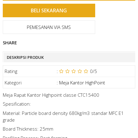
PEMESANAN VIA SMS
SHARE
DESKRIPSI PRODUK
Rating
:
0
/5
Kategori
:
Meja Kantor HighPoint
Meja Rapat Kantor Highpoint classe CTC15400
Spesification:
Material: Particle board density 680kg/m3 standar MFC E1
grade
Board Thickness: 25mm
Profiling Process: Post forming