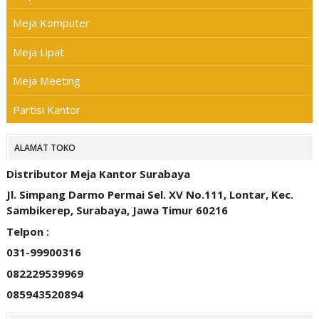
Meja Komputer
Meja Lipat
Meja Meeting
Partisi Kantor
ALAMAT TOKO
Distributor Meja Kantor Surabaya
Jl. Simpang Darmo Permai Sel. XV No.111, Lontar, Kec.
Sambikerep, Surabaya, Jawa Timur 60216
Telpon :
031-99900316
082229539969
085943520894