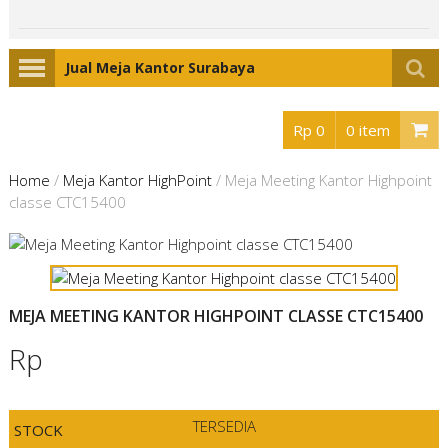
Jual Meja Kantor Surabaya
Rp 0
0 item
Home
/
Meja Kantor HighPoint
/
Meja Meeting Kantor Highpoint
classe CTC15400
MEJA MEETING KANTOR HIGHPOINT CLASSE CTC15400
Rp
TERSEDIA
STOCK