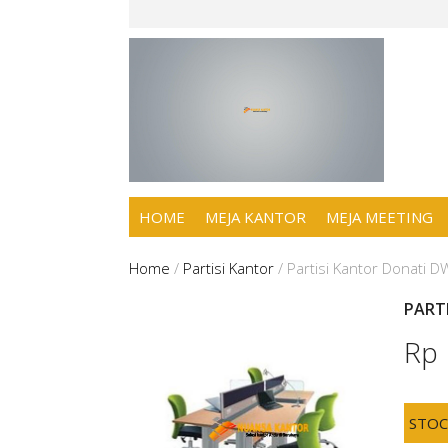
HOME
MEJA KANTOR
MEJA MEETING
Home
/
Partisi Kantor
/
Partisi Kantor Donati 
PART
Rp
STO