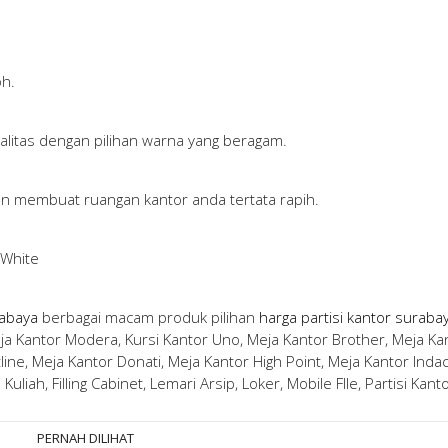
oh.
alitas dengan pilihan warna yang beragam.
an membuat ruangan kantor anda tertata rapih.
 White
rabaya
berbagai macam produk pilihan
harga partisi kantor suraba
a Kantor Modera, Kursi Kantor Uno, Meja Kantor Brother, Meja Ka
line, Meja Kantor Donati, Meja Kantor High Point, Meja Kantor Indac
uliah, Filling Cabinet, Lemari Arsip, Loker, Mobile FIle, Partisi Kant
PERNAH DILIHAT