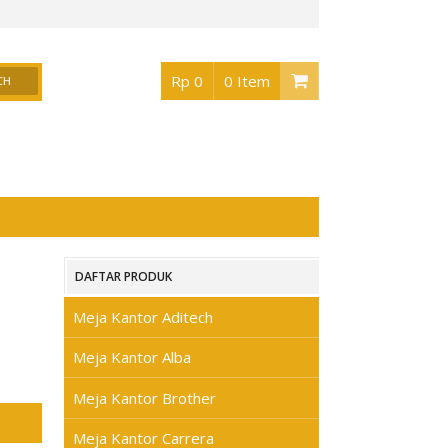
r Surabaya
, Buka jam 08.30 s/d jam 17.00 , Sabtu 08.30 s/d jam 17.00 - Hari Ming
Rp 0
0 Item
DAFTAR PRODUK
Meja Kantor Aditech
Meja Kantor Alba
Meja Kantor Brother
Meja Kantor Carrera