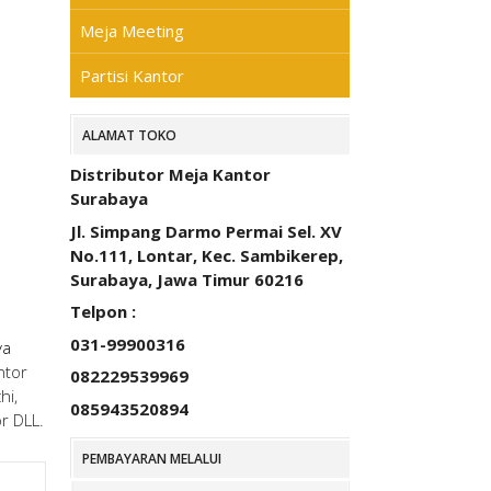
Meja Meeting
Partisi Kantor
ALAMAT TOKO
Distributor Meja Kantor
Surabaya
Jl. Simpang Darmo Permai Sel. XV
No.111, Lontar, Kec. Sambikerep,
Surabaya, Jawa Timur 60216
Telpon :
031-99900316
ya
ntor
082229539969
hi,
085943520894
or DLL.
PEMBAYARAN MELALUI