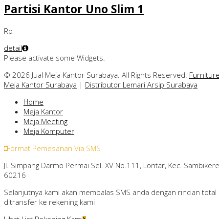
Partisi Kantor Uno Slim 1
Rp
detail
Please activate some Widgets.
© 2026 Jual Meja Kantor Surabaya. All Rights Reserved.
Furnitur
Meja Kantor Surabaya
|
Distributor Lemari Arsip Surabaya
Home
Meja Kantor
Meja Meeting
Meja Komputer
Format Pemesanan Via SMS
Jl. Simpang Darmo Permai Sel. XV No.111, Lontar, Kec. Sambikere
60216
Selanjutnya kami akan membalas SMS anda dengan rincian total 
ditransfer ke rekening kami
Lihat List Rekening Kami