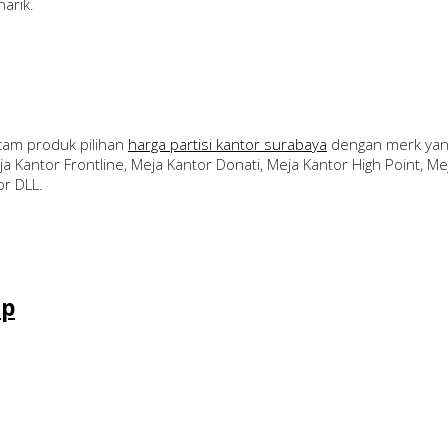
arik.
am produk pilihan
harga partisi kantor surabaya
dengan merk yang
a Kantor Frontline, Meja Kantor Donati, Meja Kantor High Point, Mej
or DLL.
ap