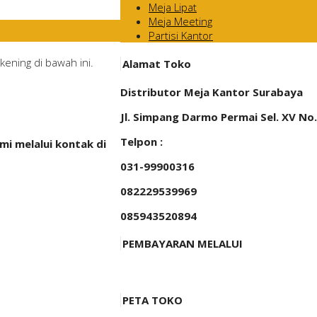
Meja Lipat
Meja Meeting
Partisi Kantor
ening di bawah ini.
Alamat Toko
Distributor Meja Kantor Surabaya
Jl. Simpang Darmo Permai Sel. XV No
Telpon :
i melalui kontak di
031-99900316
082229539969
085943520894
PEMBAYARAN MELALUI
PETA TOKO