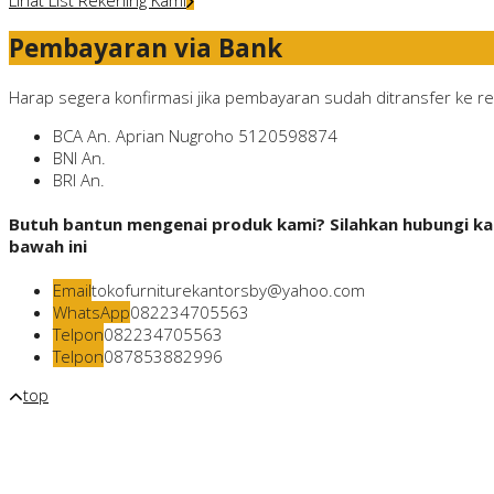
Pembayaran via Bank
Harap segera konfirmasi jika pembayaran sudah ditransfer ke rek
BCA
An. Aprian Nugroho
5120598874
BNI
An.
BRI
An.
Butuh bantun mengenai produk kami? Silahkan hubungi kam
bawah ini
Email
tokofurniturekantorsby@yahoo.com
WhatsApp
082234705563
Telpon
082234705563
Telpon
087853882996
top