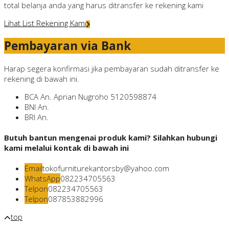
total belanja anda yang harus ditransfer ke rekening kami
Lihat List Rekening Kami
Pembayaran via Bank
Harap segera konfirmasi jika pembayaran sudah ditransfer ke
rekening di bawah ini.
BCA
An. Aprian Nugroho
5120598874
BNI
An.
BRI
An.
Butuh bantun mengenai produk kami? Silahkan hubungi
kami melalui kontak di bawah ini
Email
tokofurniturekantorsby@yahoo.com
WhatsApp
082234705563
Telpon
082234705563
Telpon
087853882996
top